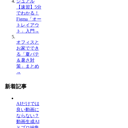
【速習】5分
でわかる！
Figma「オー
トレイアウ
ト」入門
→
オフィスと
お家ででき
る「夏バテ
＆暑さ対
策」まとめ
→
新着記事
AIだけでは
良い動画に
ならない？
動画生成AI
とプロ編集