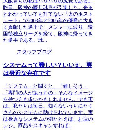
大阪育ちの私はバリバリの虎党である。
昨日、阪神の藤川球児が引退した。来る
とわかっていても打てない『火の玉スト
レート』で2003年と2005年の優勝に大き
く貢献した選手で、メジャーに渡り、帰
国後独立リーグを経て、阪神に帰ってき
た選手である。球...
スタッフブログ
システムって難しい？いいえ、実
は身近な存在です
「システム」と聞くと、「難しそう」
「専門の人が扱うもの」そんなイメージ
を持つ方も多いかもしれません。でも実
は、私たちは毎日、知らないうちにたく
さんのシステムに助けられています。実
は身近なシステムの例たとえば、お店の
レジ。商品をスキャンすれば...