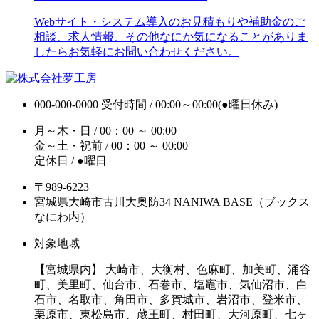
Webサイト・システム導入のお見積もりや補助金のご
相談、求人情報、その他なにか気になることがありま
したらお気軽にお問い合わせください。
000-000-0000
受付時間 / 00:00～00:00(●曜日休み)
月～木・日 / 00：00 ～ 00:00
金～土・祝前 / 00：00 ～ 00:00
定休日 / ●曜日
〒989-6223
宮城県大崎市古川大奥防34 NANIWA BASE（ブックス
なにわ内）
対象地域
【宮城県内】 大崎市、大衡村、色麻町、加美町、涌谷
町、美里町、仙台市、石巻市、塩竈市、気仙沼市、白
石市、名取市、角田市、多賀城市、岩沼市、登米市、
栗原市、東松島市、蔵王町、村田町、大河原町、七ヶ