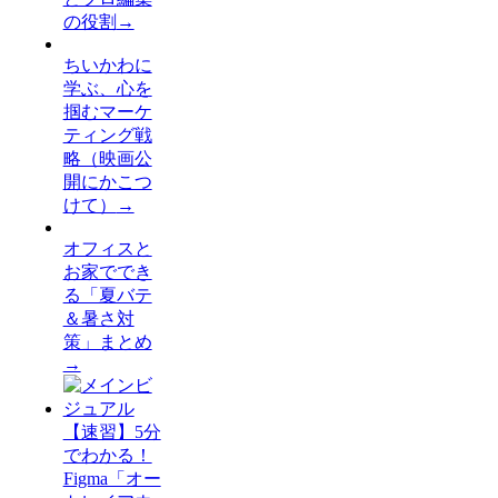
の役割
→
ちいかわに
学ぶ、心を
掴むマーケ
ティング戦
略（映画公
開にかこつ
けて）
→
オフィスと
お家ででき
る「夏バテ
＆暑さ対
策」まとめ
→
【速習】5分
でわかる！
Figma「オー