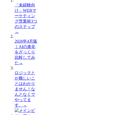
「未経験向
け」WEBマ
ーケティン
グ営業術3つ
のステップ
→
2026年4月版
｜AIの進化
をざっくり
比較してみ
た
→
ロジックと
か難しいこ
とはわかり
ません！な
んとなくで
やってま
す。
→