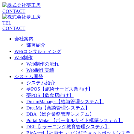
CONTACT
TEL
CONTACT
会社案内
部署紹介
Webコンサルティング
Web制作
Web制作の流れ
Web制作実績
システム開発
システム紹介
夢POS【施術サービス業向け】
夢POS【飲食店向け】
DreamManager【給与管理システム】
DreaMa【商談管理システム】
DBA【総合業務管理システム】
Portal Maker【ポータルサイト構築システム】
DEP【eラーニング教育管理システム】
BizAccel【社内ナレッジAIチャットボットシステ