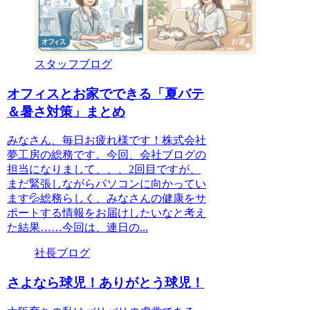
スタッフブログ
オフィスとお家でできる「夏バテ
＆暑さ対策」まとめ
みなさん、毎日お疲れ様です！株式会社
夢工房の総務です。今回、会社ブログの
担当になりまして、、、2回目ですが、
まだ緊張しながらパソコンに向かってい
ます💦総務らしく、みなさんの健康をサ
ポートする情報をお届けしたいなと考え
た結果……今回は、連日の...
社長ブログ
さよなら球児！ありがとう球児！