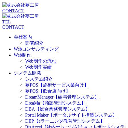
CONTACT
TEL
CONTACT
会社案内
部署紹介
Webコンサルティング
Web制作
Web制作の流れ
Web制作実績
システム開発
システム紹介
夢POS【施術サービス業向け】
夢POS【飲食店向け】
DreamManager【給与管理システム】
DreaMa【商談管理システム】
DBA【総合業務管理システム】
Portal Maker【ポータルサイト構築システム】
DEP【eラーニング教育管理システム】
BizAccel【社内ナレッジAIチャットボットシステ