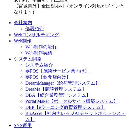
【宮城県外】全国対応可（オンライン対応がメインと
なります）
会社案内
部署紹介
Webコンサルティング
Web制作
Web制作の流れ
Web制作実績
システム開発
システム紹介
夢POS【施術サービス業向け】
夢POS【飲食店向け】
DreamManager【給与管理システム】
DreaMa【商談管理システム】
DBA【総合業務管理システム】
Portal Maker【ポータルサイト構築システム】
DEP【eラーニング教育管理システム】
BizAccel【社内ナレッジAIチャットボットシステ
ム】
SNS運用