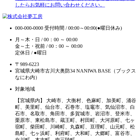
したらお気軽にお問い合わせください。
000-000-0000
受付時間 / 00:00～00:00(●曜日休み)
月～木・日 / 00：00 ～ 00:00
金～土・祝前 / 00：00 ～ 00:00
定休日 / ●曜日
〒989-6223
宮城県大崎市古川大奥防34 NANIWA BASE（ブックス
なにわ内）
対象地域
【宮城県内】 大崎市、大衡村、色麻町、加美町、涌谷
町、美里町、仙台市、石巻市、塩竈市、気仙沼市、白
石市、名取市、角田市、多賀城市、岩沼市、登米市、
栗原市、東松島市、蔵王町、村田町、大河原町、七ヶ
宿町、柴田町、川崎町、丸森町、亘理町、山元町、松
島町、七ヶ浜町、利府町、大和町、大郷町、富谷市、
女川町、本吉町、南三陸町