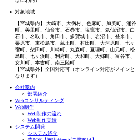
なにわ内）
対象地域
【宮城県内】 大崎市、大衡村、色麻町、加美町、涌谷
町、美里町、仙台市、石巻市、塩竈市、気仙沼市、白
石市、名取市、角田市、多賀城市、岩沼市、登米市、
栗原市、東松島市、蔵王町、村田町、大河原町、七ヶ
宿町、柴田町、川崎町、丸森町、亘理町、山元町、松
島町、七ヶ浜町、利府町、大和町、大郷町、富谷市、
女川町、本吉町、南三陸町
【宮城県外】全国対応可（オンライン対応がメインと
なります）
会社案内
部署紹介
Webコンサルティング
Web制作
Web制作の流れ
Web制作実績
システム開発
システム紹介
夢POS【施術サービス業向け】