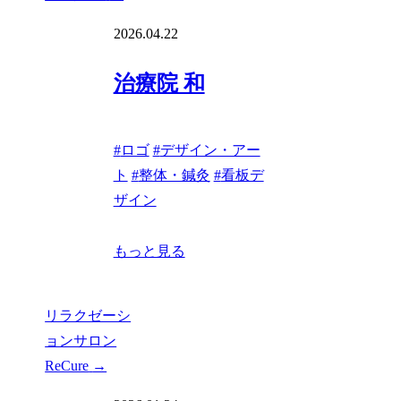
2026.04.22
治療院 和
#
ロゴ
#
デザイン・アー
ト
#
整体・鍼灸
#
看板デ
ザイン
もっと見る
リラクゼーシ
ョンサロン
ReCure
→