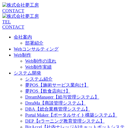
CONTACT
TEL
CONTACT
会社案内
部署紹介
Webコンサルティング
Web制作
Web制作の流れ
Web制作実績
システム開発
システム紹介
夢POS【施術サービス業向け】
夢POS【飲食店向け】
DreamManager【給与管理システム】
DreaMa【商談管理システム】
DBA【総合業務管理システム】
Portal Maker【ポータルサイト構築システム】
DEP【eラーニング教育管理システム】
BizAccel【社内ナレッジAIチャットボットシステ