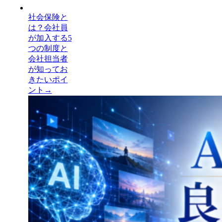
社会保険と
は？会社員
が加入する5
つの制度と
会社担当者
が知ってお
きたいポイ
ント
→