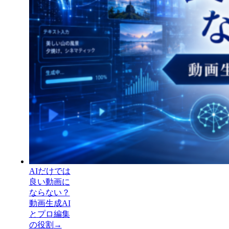
AIだけでは
良い動画に
ならない？
動画生成AI
とプロ編集
の役割
→