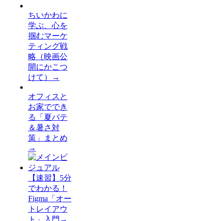
ちいかわに
学ぶ、心を
掴むマーケ
ティング戦
略（映画公
開にかこつ
けて）
→
オフィスと
お家ででき
る「夏バテ
＆暑さ対
策」まとめ
→
【速習】5分
でわかる！
Figma「オー
トレイアウ
ト」入門
→