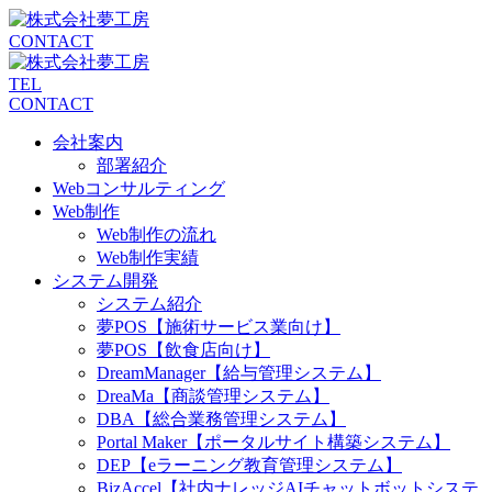
CONTACT
TEL
CONTACT
会社案内
部署紹介
Webコンサルティング
Web制作
Web制作の流れ
Web制作実績
システム開発
システム紹介
夢POS【施術サービス業向け】
夢POS【飲食店向け】
DreamManager【給与管理システム】
DreaMa【商談管理システム】
DBA【総合業務管理システム】
Portal Maker【ポータルサイト構築システム】
DEP【eラーニング教育管理システム】
BizAccel【社内ナレッジAIチャットボットシステ