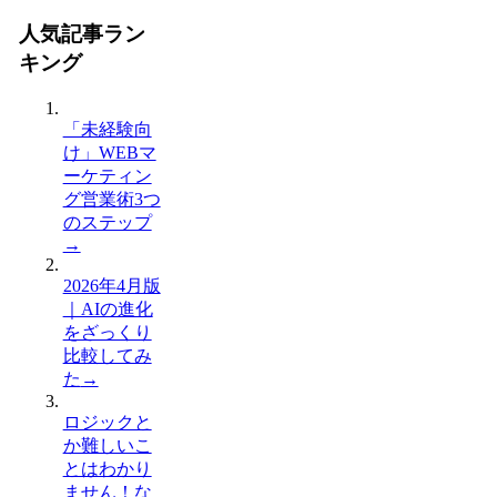
人気記事ラン
キング
「未経験向
け」WEBマ
ーケティン
グ営業術3つ
のステップ
→
2026年4月版
｜AIの進化
をざっくり
比較してみ
た
→
ロジックと
か難しいこ
とはわかり
ません！な