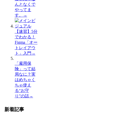
んとなくで
やってま
す。
→
【速習】5分
でわかる！
Figma「オー
トレイアウ
ト」入門
→
「雇用保
険」って結
局なに？実
はめちゃく
ちゃ使え
る“お守
り”の話
→
新着記事