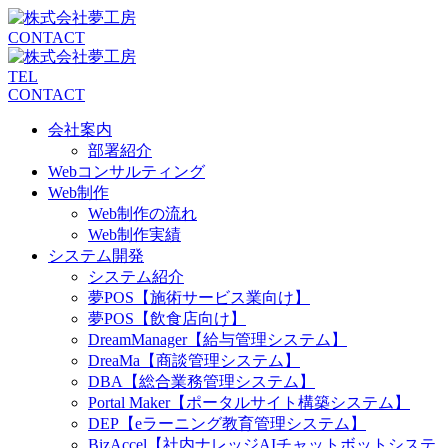
CONTACT
TEL
CONTACT
会社案内
部署紹介
Webコンサルティング
Web制作
Web制作の流れ
Web制作実績
システム開発
システム紹介
夢POS【施術サービス業向け】
夢POS【飲食店向け】
DreamManager【給与管理システム】
DreaMa【商談管理システム】
DBA【総合業務管理システム】
Portal Maker【ポータルサイト構築システム】
DEP【eラーニング教育管理システム】
BizAccel【社内ナレッジAIチャットボットシステ