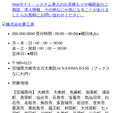
Webサイト・システム導入のお見積もりや補助金のご
相談、求人情報、その他なにか気になることがありま
したらお気軽にお問い合わせください。
000-000-0000
受付時間 / 00:00～00:00(●曜日休み)
月～木・日 / 00：00 ～ 00:00
金～土・祝前 / 00：00 ～ 00:00
定休日 / ●曜日
〒989-6223
宮城県大崎市古川大奥防34 NANIWA BASE（ブックス
なにわ内）
対象地域
【宮城県内】 大崎市、大衡村、色麻町、加美町、涌谷
町、美里町、仙台市、石巻市、塩竈市、気仙沼市、白
石市、名取市、角田市、多賀城市、岩沼市、登米市、
栗原市、東松島市、蔵王町、村田町、大河原町、七ヶ