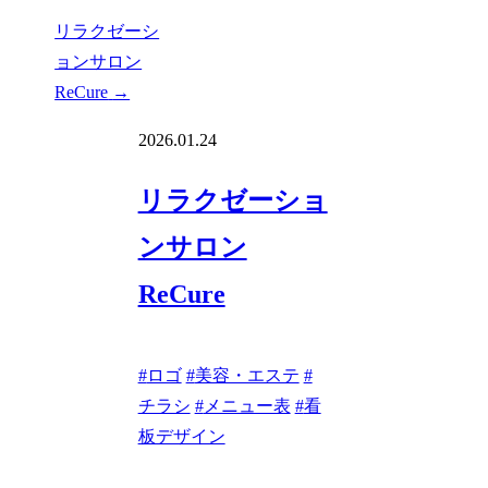
リラクゼーシ
ョンサロン
ReCure
→
2026.01.24
リラクゼーショ
ンサロン
ReCure
#
ロゴ
#
美容・エステ
#
チラシ
#
メニュー表
#
看
板デザイン