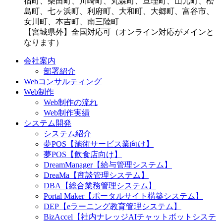
宿町、柴田町、川崎町、丸森町、亘理町、山元町、松
島町、七ヶ浜町、利府町、大和町、大郷町、富谷市、
女川町、本吉町、南三陸町
【宮城県外】全国対応可（オンライン対応がメインと
なります）
会社案内
部署紹介
Webコンサルティング
Web制作
Web制作の流れ
Web制作実績
システム開発
システム紹介
夢POS【施術サービス業向け】
夢POS【飲食店向け】
DreamManager【給与管理システム】
DreaMa【商談管理システム】
DBA【総合業務管理システム】
Portal Maker【ポータルサイト構築システム】
DEP【eラーニング教育管理システム】
BizAccel【社内ナレッジAIチャットボットシステ