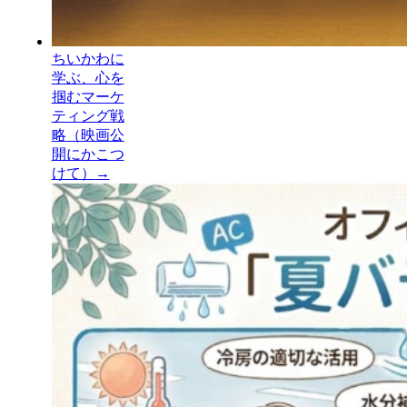
ちいかわに
学ぶ、心を
掴むマーケ
ティング戦
略（映画公
開にかこつ
けて）
→