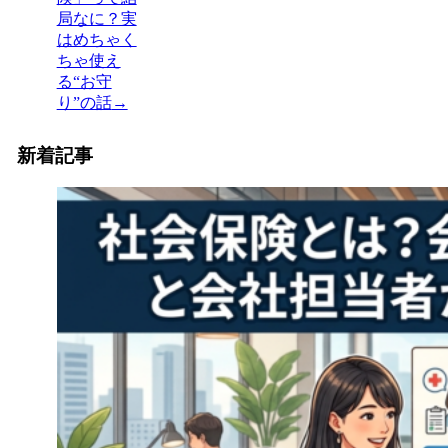
局なに？実
はめちゃく
ちゃ使え
る“お守
り”の話
→
新着記事