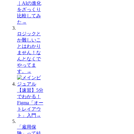
｜AIの進化
をざっくり
比較してみ
た
→
ロジックと
か難しいこ
とはわかり
ません！な
んとなくで
やってま
す。
→
【速習】5分
でわかる！
Figma「オー
トレイアウ
ト」入門
→
「雇用保
険」って結