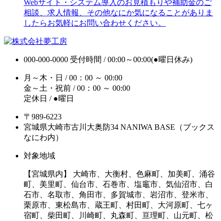
Webサイト・システム導入のお見積もりや補助金のご
相談、求人情報、その他なにか気になることがありま
したらお気軽にお問い合わせください。
000-000-0000
受付時間 / 00:00～00:00(●曜日休み)
月～木・日 / 00：00 ～ 00:00
金～土・祝前 / 00：00 ～ 00:00
定休日 / ●曜日
〒989-6223
宮城県大崎市古川大奥防34 NANIWA BASE（ブックス
なにわ内）
対象地域
【宮城県内】 大崎市、大衡村、色麻町、加美町、涌谷
町、美里町、仙台市、石巻市、塩竈市、気仙沼市、白
石市、名取市、角田市、多賀城市、岩沼市、登米市、
栗原市、東松島市、蔵王町、村田町、大河原町、七ヶ
宿町、柴田町、川崎町、丸森町、亘理町、山元町、松