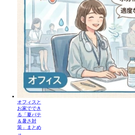
オフィスと
お家ででき
る「夏バテ
＆暑さ対
策」まとめ
→