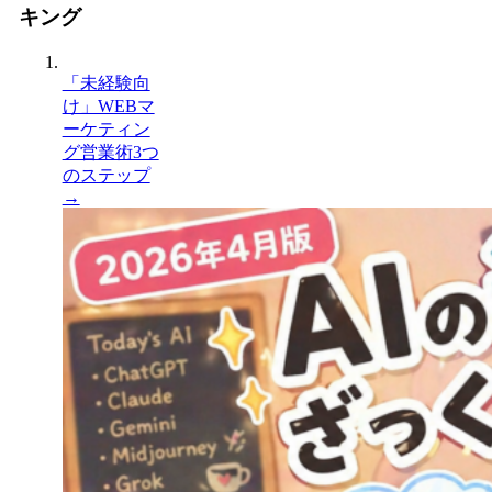
キング
「未経験向
け」WEBマ
ーケティン
グ営業術3つ
のステップ
→