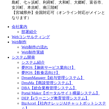
島町、七ヶ浜町、利府町、大和町、大郷町、富谷市、
女川町、本吉町、南三陸町
【宮城県外】全国対応可（オンライン対応がメインと
なります）
会社案内
部署紹介
Webコンサルティング
Web制作
Web制作の流れ
Web制作実績
システム開発
システム紹介
夢POS【施術サービス業向け】
夢POS【飲食店向け】
DreamManager【給与管理システム】
DreaMa【商談管理システム】
DBA【総合業務管理システム】
Portal Maker【ポータルサイト構築システム】
DEP【eラーニング教育管理システム】
BizAccel【社内ナレッジAIチャットボットシステ
ム】