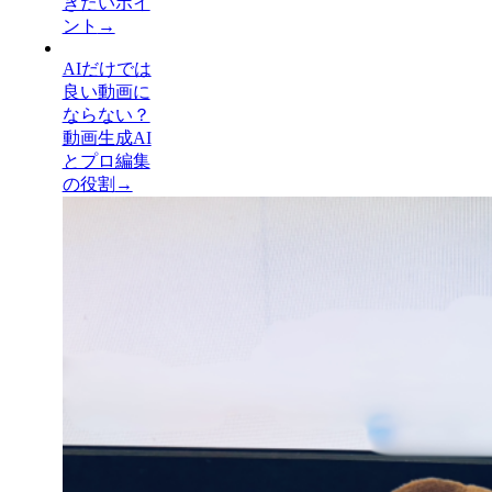
きたいポイ
ント
→
AIだけでは
良い動画に
ならない？
動画生成AI
とプロ編集
の役割
→