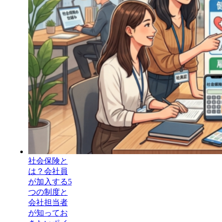
社会保険と
は？会社員
が加入する5
つの制度と
会社担当者
が知ってお