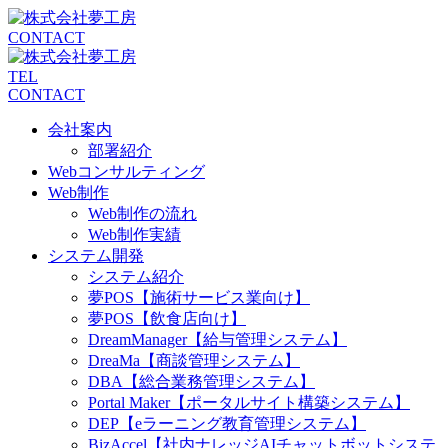
CONTACT
TEL
CONTACT
会社案内
部署紹介
Webコンサルティング
Web制作
Web制作の流れ
Web制作実績
システム開発
システム紹介
夢POS【施術サービス業向け】
夢POS【飲食店向け】
DreamManager【給与管理システム】
DreaMa【商談管理システム】
DBA【総合業務管理システム】
Portal Maker【ポータルサイト構築システム】
DEP【eラーニング教育管理システム】
BizAccel【社内ナレッジAIチャットボットシステ