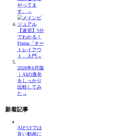
やってま
す。
→
【速習】5分
でわかる！
Figma「オー
トレイアウ
ト」入門
→
2026年6月版
｜AIの進化
をしっかり
比較してみ
た
→
新着記事
AIだけでは
良い動画に