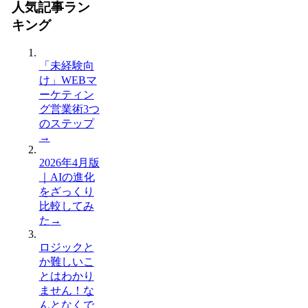
人気記事ラン
キング
「未経験向
け」WEBマ
ーケティン
グ営業術3つ
のステップ
→
2026年4月版
｜AIの進化
をざっくり
比較してみ
た
→
ロジックと
か難しいこ
とはわかり
ません！な
んとなくで