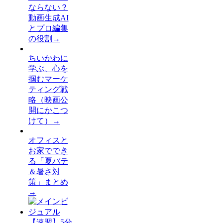
ならない？
動画生成AI
とプロ編集
の役割
→
ちいかわに
学ぶ、心を
掴むマーケ
ティング戦
略（映画公
開にかこつ
けて）
→
オフィスと
お家ででき
る「夏バテ
＆暑さ対
策」まとめ
→
【速習】5分