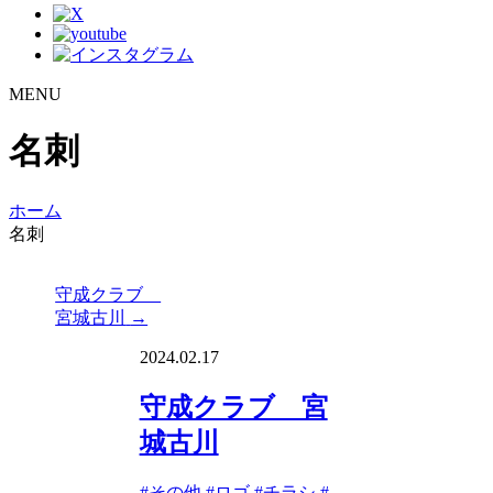
MENU
名刺
ホーム
名刺
守成クラブ
宮城古川
→
2024.02.17
守成クラブ 宮
城古川
#
その他
#
ロゴ
#
チラシ
#