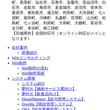
町、美里町、仙台市、石巻市、塩竈市、気仙沼市、白
石市、名取市、角田市、多賀城市、岩沼市、登米市、
栗原市、東松島市、蔵王町、村田町、大河原町、七ヶ
宿町、柴田町、川崎町、丸森町、亘理町、山元町、松
島町、七ヶ浜町、利府町、大和町、大郷町、富谷市、
女川町、本吉町、南三陸町
【宮城県外】全国対応可（オンライン対応がメインと
なります）
会社案内
部署紹介
Webコンサルティング
Web制作
Web制作の流れ
Web制作実績
システム開発
システム紹介
夢POS【施術サービス業向け】
夢POS【飲食店向け】
DreamManager【給与管理システム】
DreaMa【商談管理システム】
DBA【総合業務管理システム】