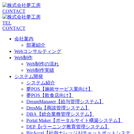
CONTACT
TEL
CONTACT
会社案内
部署紹介
Webコンサルティング
Web制作
Web制作の流れ
Web制作実績
システム開発
システム紹介
夢POS【施術サービス業向け】
夢POS【飲食店向け】
DreamManager【給与管理システム】
DreaMa【商談管理システム】
DBA【総合業務管理システム】
Portal Maker【ポータルサイト構築システム】
DEP【eラーニング教育管理システム】
BizAccel【社内ナレッジAIチャットボットシステ