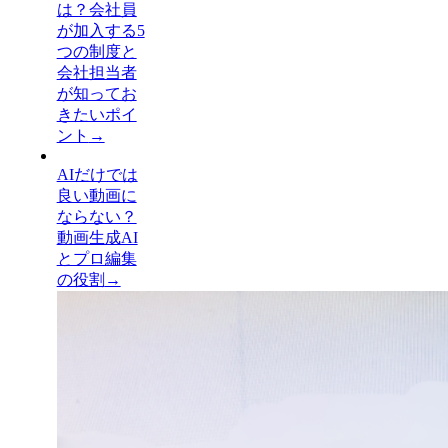
は？会社員
が加入する5
つの制度と
会社担当者
が知ってお
きたいポイ
ント
→
AIだけでは
良い動画に
ならない？
動画生成AI
とプロ編集
の役割
→