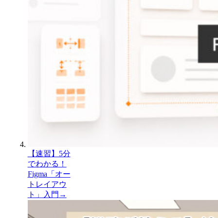
【速習】5分
でわかる！
Figma「オー
トレイアウ
ト」入門
→