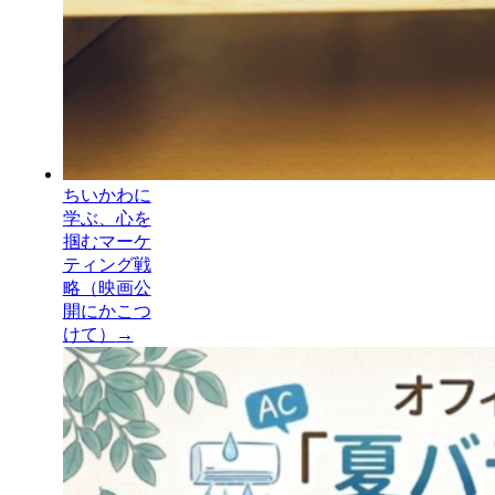
ちいかわに
学ぶ、心を
掴むマーケ
ティング戦
略（映画公
開にかこつ
けて）
→