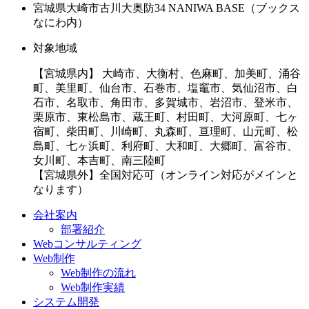
宮城県大崎市古川大奥防34 NANIWA BASE（ブックス
なにわ内）
対象地域
【宮城県内】 大崎市、大衡村、色麻町、加美町、涌谷
町、美里町、仙台市、石巻市、塩竈市、気仙沼市、白
石市、名取市、角田市、多賀城市、岩沼市、登米市、
栗原市、東松島市、蔵王町、村田町、大河原町、七ヶ
宿町、柴田町、川崎町、丸森町、亘理町、山元町、松
島町、七ヶ浜町、利府町、大和町、大郷町、富谷市、
女川町、本吉町、南三陸町
【宮城県外】全国対応可（オンライン対応がメインと
なります）
会社案内
部署紹介
Webコンサルティング
Web制作
Web制作の流れ
Web制作実績
システム開発