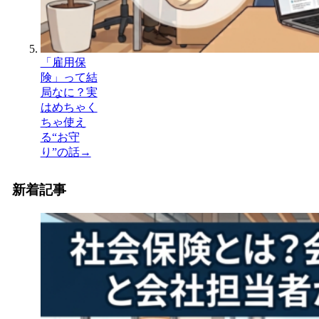
「雇用保
険」って結
局なに？実
はめちゃく
ちゃ使え
る“お守
り”の話
→
新着記事