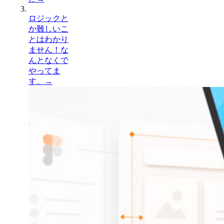
ロジックと
か難しいこ
とはわかり
ません！な
んとなくで
やってま
す。
→