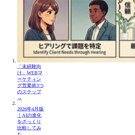
「未経験向
け」WEBマ
ーケティン
グ営業術3つ
のステップ
→
2026年4月版
｜AIの進化
をざっくり
比較してみ
た
→