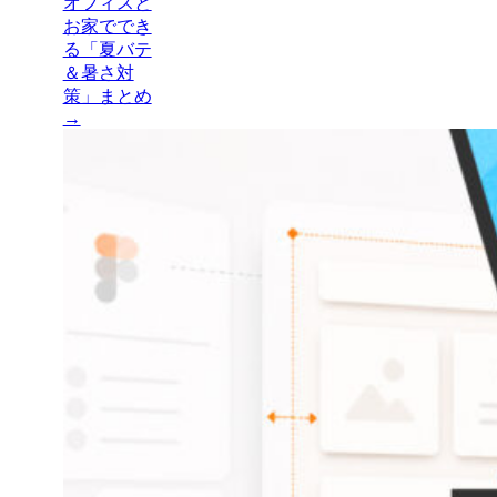
オフィスと
お家ででき
る「夏バテ
＆暑さ対
策」まとめ
→