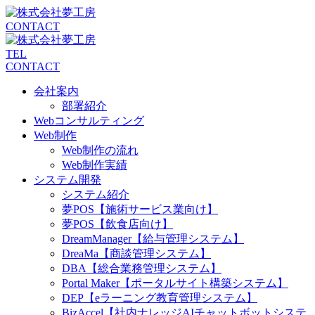
CONTACT
TEL
CONTACT
会社案内
部署紹介
Webコンサルティング
Web制作
Web制作の流れ
Web制作実績
システム開発
システム紹介
夢POS【施術サービス業向け】
夢POS【飲食店向け】
DreamManager【給与管理システム】
DreaMa【商談管理システム】
DBA【総合業務管理システム】
Portal Maker【ポータルサイト構築システム】
DEP【eラーニング教育管理システム】
BizAccel【社内ナレッジAIチャットボットシステ