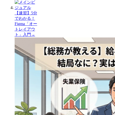
【速習】5分
でわかる！
Figma「オー
トレイアウ
ト」入門
→