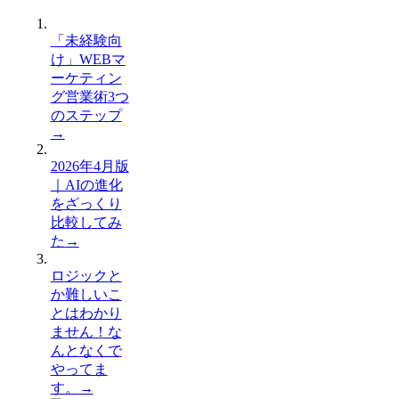
「未経験向
け」WEBマ
ーケティン
グ営業術3つ
のステップ
→
2026年4月版
｜AIの進化
をざっくり
比較してみ
た
→
ロジックと
か難しいこ
とはわかり
ません！な
んとなくで
やってま
す。
→