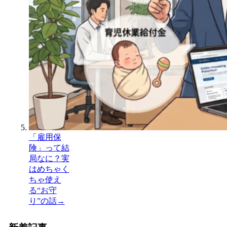
「雇用保
険」って結
局なに？実
はめちゃく
ちゃ使え
る“お守
り”の話
→