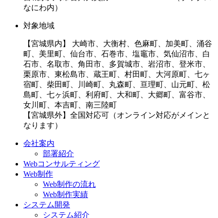
なにわ内）
対象地域
【宮城県内】 大崎市、大衡村、色麻町、加美町、涌谷
町、美里町、仙台市、石巻市、塩竈市、気仙沼市、白
石市、名取市、角田市、多賀城市、岩沼市、登米市、
栗原市、東松島市、蔵王町、村田町、大河原町、七ヶ
宿町、柴田町、川崎町、丸森町、亘理町、山元町、松
島町、七ヶ浜町、利府町、大和町、大郷町、富谷市、
女川町、本吉町、南三陸町
【宮城県外】全国対応可（オンライン対応がメインと
なります）
会社案内
部署紹介
Webコンサルティング
Web制作
Web制作の流れ
Web制作実績
システム開発
システム紹介