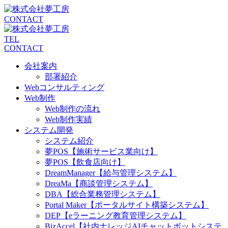
CONTACT
TEL
CONTACT
会社案内
部署紹介
Webコンサルティング
Web制作
Web制作の流れ
Web制作実績
システム開発
システム紹介
夢POS【施術サービス業向け】
夢POS【飲食店向け】
DreamManager【給与管理システム】
DreaMa【商談管理システム】
DBA【総合業務管理システム】
Portal Maker【ポータルサイト構築システム】
DEP【eラーニング教育管理システム】
BizAccel【社内ナレッジAIチャットボットシステ