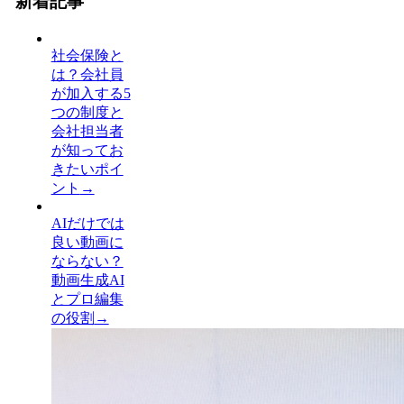
新着記事
社会保険と
は？会社員
が加入する5
つの制度と
会社担当者
が知ってお
きたいポイ
ント
→
AIだけでは
良い動画に
ならない？
動画生成AI
とプロ編集
の役割
→