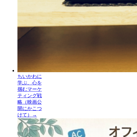
ちいかわに
学ぶ、心を
掴むマーケ
ティング戦
略（映画公
開にかこつ
けて）
→