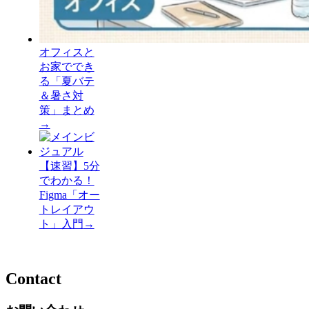
オフィスと
お家ででき
る「夏バテ
＆暑さ対
策」まとめ
→
【速習】5分
でわかる！
Figma「オー
トレイアウ
ト」入門
→
Contact