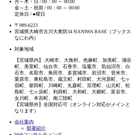
月～木・日 / 00：00 ～ 00:00
金～土・祝前 / 00：00 ～ 00:00
定休日 / ●曜日
〒989-6223
宮城県大崎市古川大奥防34 NANIWA BASE（ブックス
なにわ内）
対象地域
【宮城県内】 大崎市、大衡村、色麻町、加美町、涌谷
町、美里町、仙台市、石巻市、塩竈市、気仙沼市、白
石市、名取市、角田市、多賀城市、岩沼市、登米市、
栗原市、東松島市、蔵王町、村田町、大河原町、七ヶ
宿町、柴田町、川崎町、丸森町、亘理町、山元町、松
島町、七ヶ浜町、利府町、大和町、大郷町、富谷市、
女川町、本吉町、南三陸町
【宮城県外】全国対応可（オンライン対応がメインと
なります）
会社案内
部署紹介
Webコンサルティング