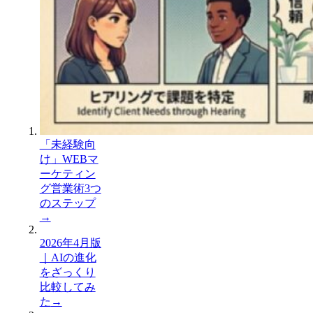
「未経験向
け」WEBマ
ーケティン
グ営業術3つ
のステップ
→
2026年4月版
｜AIの進化
をざっくり
比較してみ
た
→