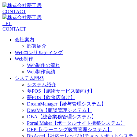
CONTACT
TEL
CONTACT
会社案内
部署紹介
Webコンサルティング
Web制作
Web制作の流れ
Web制作実績
システム開発
システム紹介
夢POS【施術サービス業向け】
夢POS【飲食店向け】
DreamManager【給与管理システム】
DreaMa【商談管理システム】
DBA【総合業務管理システム】
Portal Maker【ポータルサイト構築システム】
DEP【eラーニング教育管理システム】
BizAccel【社内ナレッジAIチャットボットシステ