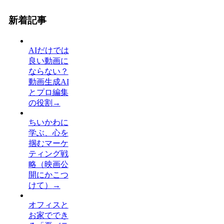
新着記事
AIだけでは
良い動画に
ならない？
動画生成AI
とプロ編集
の役割
→
ちいかわに
学ぶ、心を
掴むマーケ
ティング戦
略（映画公
開にかこつ
けて）
→
オフィスと
お家ででき