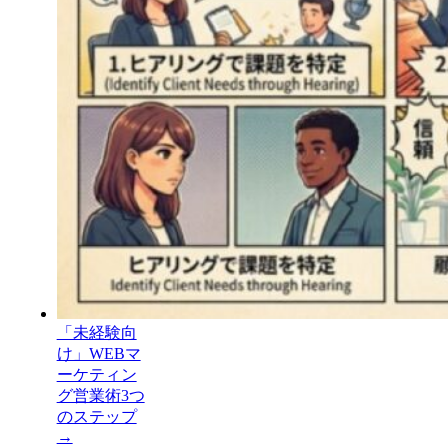
「未経験向
け」WEBマ
ーケティン
グ営業術3つ
のステップ
→