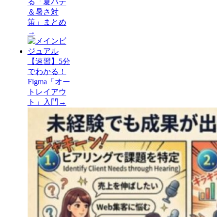
る「夏バテ
＆暑さ対
策」まとめ
→
【速習】5分
でわかる！
Figma「オー
トレイアウ
ト」入門
→