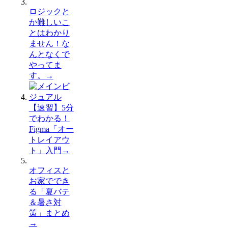
ロジックと
か難しいこ
とはわかり
ません！な
んとなくで
やってま
す。
→
【速習】5分
でわかる！
Figma「オー
トレイアウ
ト」入門
→
オフィスと
お家ででき
る「夏バテ
＆暑さ対
策」まとめ
→