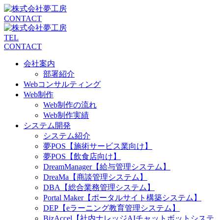
CONTACT
TEL
CONTACT
会社案内
部署紹介
Webコンサルティング
Web制作
Web制作の流れ
Web制作実績
システム開発
システム紹介
夢POS【施術サービス業向け】
夢POS【飲食店向け】
DreamManager【給与管理システム】
DreaMa【商談管理システム】
DBA【総合業務管理システム】
Portal Maker【ポータルサイト構築システム】
DEP【eラーニング教育管理システム】
BizAccel【社内ナレッジAIチャットボットシステ