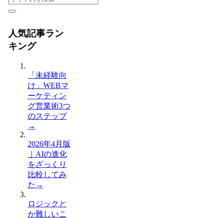
人気記事ラン
キング
「未経験向
け」WEBマ
ーケティン
グ営業術3つ
のステップ
→
2026年4月版
｜AIの進化
をざっくり
比較してみ
た
→
ロジックと
か難しいこ