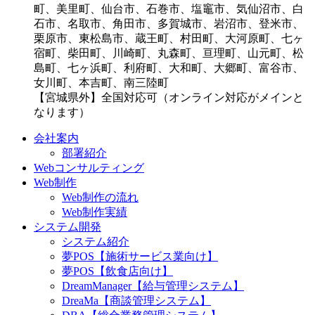
町、美里町、仙台市、石巻市、塩竈市、気仙沼市、白
石市、名取市、角田市、多賀城市、岩沼市、登米市、
栗原市、東松島市、蔵王町、村田町、大河原町、七ヶ
宿町、柴田町、川崎町、丸森町、亘理町、山元町、松
島町、七ヶ浜町、利府町、大和町、大郷町、富谷市、
女川町、本吉町、南三陸町
【宮城県外】全国対応可（オンライン対応がメインと
なります）
会社案内
部署紹介
Webコンサルティング
Web制作
Web制作の流れ
Web制作実績
システム開発
システム紹介
夢POS【施術サービス業向け】
夢POS【飲食店向け】
DreamManager【給与管理システム】
DreaMa【商談管理システム】