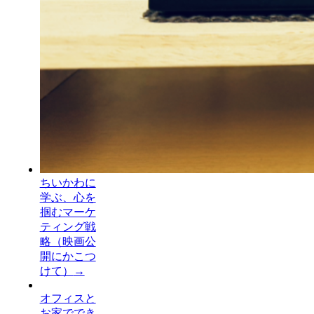
ちいかわに
学ぶ、心を
掴むマーケ
ティング戦
略（映画公
開にかこつ
けて）
→
オフィスと
お家ででき