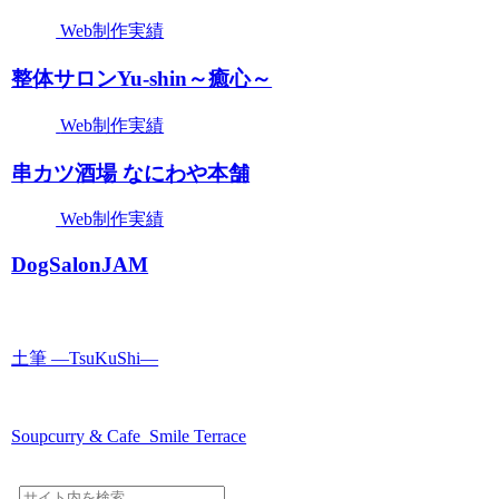
Web制作実績
整体サロンYu-shin～癒心～
Web制作実績
串カツ酒場 なにわや本舗
Web制作実績
DogSalonJAM
土筆 ―TsuKuShi―
Soupcurry & Cafe Smile Terrace