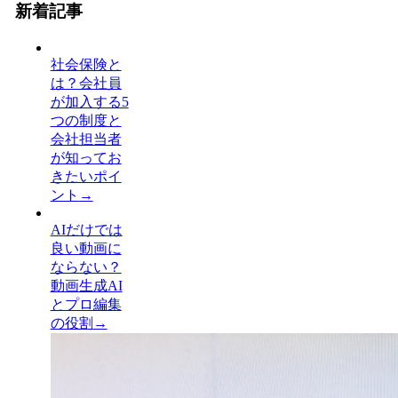
新着記事
社会保険と
は？会社員
が加入する5
つの制度と
会社担当者
が知ってお
きたいポイ
ント
→
AIだけでは
良い動画に
ならない？
動画生成AI
とプロ編集
の役割
→