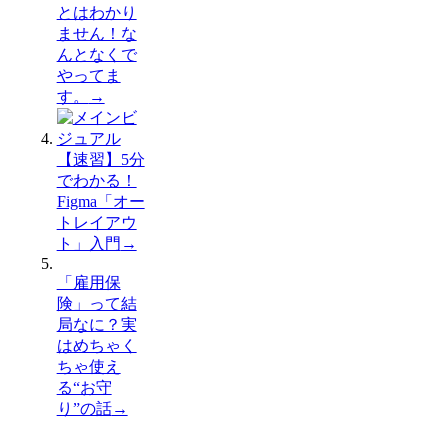
とはわかり
ません！な
んとなくで
やってま
す。
→
【速習】5分
でわかる！
Figma「オー
トレイアウ
ト」入門
→
「雇用保
険」って結
局なに？実
はめちゃく
ちゃ使え
る“お守
り”の話
→