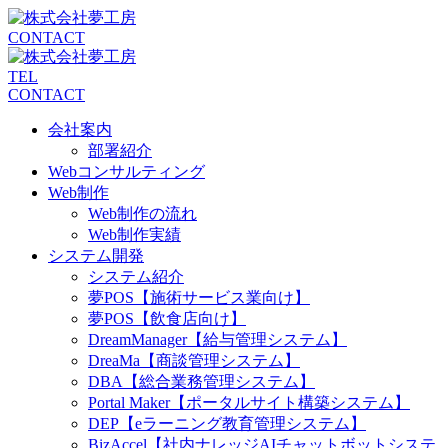
CONTACT
TEL
CONTACT
会社案内
部署紹介
Webコンサルティング
Web制作
Web制作の流れ
Web制作実績
システム開発
システム紹介
夢POS【施術サービス業向け】
夢POS【飲食店向け】
DreamManager【給与管理システム】
DreaMa【商談管理システム】
DBA【総合業務管理システム】
Portal Maker【ポータルサイト構築システム】
DEP【eラーニング教育管理システム】
BizAccel【社内ナレッジAIチャットボットシステ