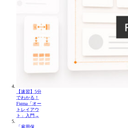
【速習】5分
でわかる！
Figma「オー
トレイアウ
ト」入門
→
「雇用保