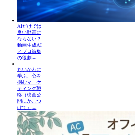
AIだけでは
良い動画に
ならない？
動画生成AI
とプロ編集
の役割
→
ちいかわに
学ぶ、心を
掴むマーケ
ティング戦
略（映画公
開にかこつ
けて）
→