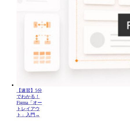
【速習】5分
でわかる！
Figma「オー
トレイアウ
ト」入門
→