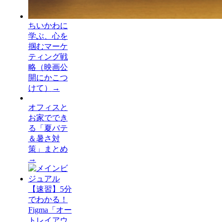
ちいかわに
学ぶ、心を
掴むマーケ
ティング戦
略（映画公
開にかこつ
けて）
→
オフィスと
お家ででき
る「夏バテ
＆暑さ対
策」まとめ
→
【速習】5分
でわかる！
Figma「オー
トレイアウ