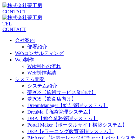
CONTACT
TEL
CONTACT
会社案内
部署紹介
Webコンサルティング
Web制作
Web制作の流れ
Web制作実績
システム開発
システム紹介
夢POS【施術サービス業向け】
夢POS【飲食店向け】
DreamManager【給与管理システム】
DreaMa【商談管理システム】
DBA【総合業務管理システム】
Portal Maker【ポータルサイト構築システム】
DEP【eラーニング教育管理システム】
BizAccel【社内ナレッジAIチャットボットシステ