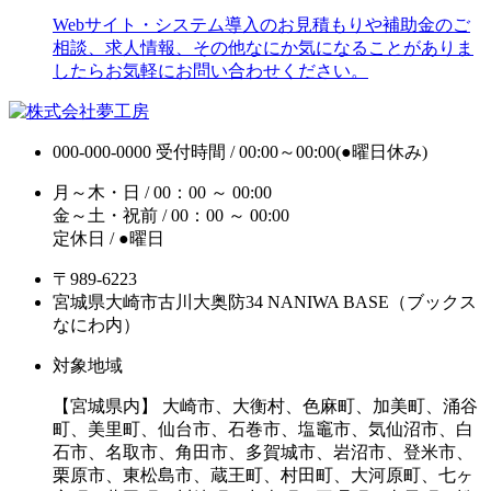
Webサイト・システム導入のお見積もりや補助金のご
相談、求人情報、その他なにか気になることがありま
したらお気軽にお問い合わせください。
000-000-0000
受付時間 / 00:00～00:00(●曜日休み)
月～木・日 / 00：00 ～ 00:00
金～土・祝前 / 00：00 ～ 00:00
定休日 / ●曜日
〒989-6223
宮城県大崎市古川大奥防34 NANIWA BASE（ブックス
なにわ内）
対象地域
【宮城県内】 大崎市、大衡村、色麻町、加美町、涌谷
町、美里町、仙台市、石巻市、塩竈市、気仙沼市、白
石市、名取市、角田市、多賀城市、岩沼市、登米市、
栗原市、東松島市、蔵王町、村田町、大河原町、七ヶ