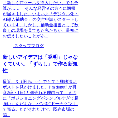
「新しくITツールを導入したい、でも予
算が……」 そんな経営者の方々に朗報
が届きました。いよいよ「デジタル化・
AI導入補助金」の交付申請がスタートし
ています。しかし、補助金担当として数
多くの現場を見てきた私たちが、最初に
お伝えしたいことがあ...
スタッフブログ
新しいアイデアは「発明」じゃな
くていい。「ずらし」で作る新規
性
最近、X（旧Twitter）でとても興味深い
ポストを見かけました。I’m donut? が月
商2億・1日1万個売れる理由って、まさ
に「ポジショニングがシンプルすぎて超
強い」んだよな。パンを“ドーナツ”とし
て売る。ただそれだけで、既存市場の
認...