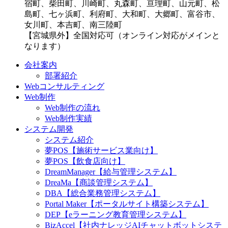
宿町、柴田町、川崎町、丸森町、亘理町、山元町、松
島町、七ヶ浜町、利府町、大和町、大郷町、富谷市、
女川町、本吉町、南三陸町
【宮城県外】全国対応可（オンライン対応がメインと
なります）
会社案内
部署紹介
Webコンサルティング
Web制作
Web制作の流れ
Web制作実績
システム開発
システム紹介
夢POS【施術サービス業向け】
夢POS【飲食店向け】
DreamManager【給与管理システム】
DreaMa【商談管理システム】
DBA【総合業務管理システム】
Portal Maker【ポータルサイト構築システム】
DEP【eラーニング教育管理システム】
BizAccel【社内ナレッジAIチャットボットシステ