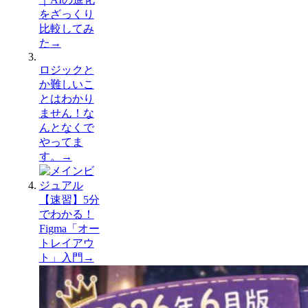
をざっくり
比較してみ
た
→
ロジックと
か難しいこ
とはわかり
ません！な
んとなくで
やってま
す。
→
【速習】5分
でわかる！
Figma「オー
トレイアウ
ト」入門
→