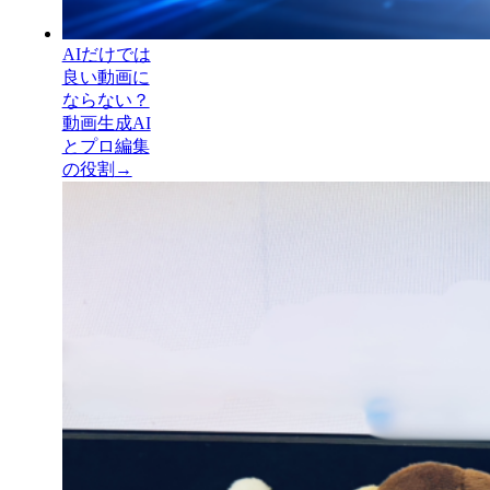
AIだけでは
良い動画に
ならない？
動画生成AI
とプロ編集
の役割
→