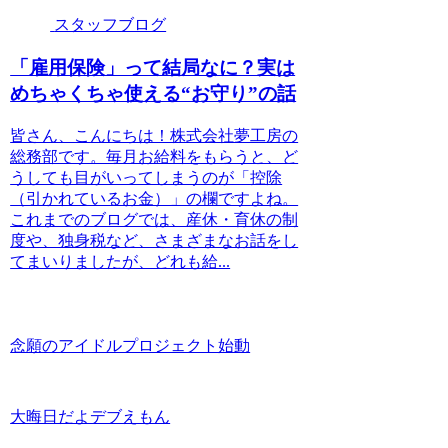
スタッフブログ
「雇用保険」って結局なに？実は
めちゃくちゃ使える“お守り”の話
皆さん、こんにちは！株式会社夢工房の
総務部です。毎月お給料をもらうと、ど
うしても目がいってしまうのが「控除
（引かれているお金）」の欄ですよね。
これまでのブログでは、産休・育休の制
度や、独身税など、さまざまなお話をし
てまいりましたが、どれも給...
念願のアイドルプロジェクト始動
大晦日だよデブえもん