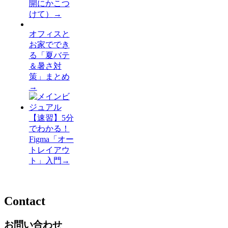
開にかこつ
けて）
→
オフィスと
お家ででき
る「夏バテ
＆暑さ対
策」まとめ
→
【速習】5分
でわかる！
Figma「オー
トレイアウ
ト」入門
→
Contact
お問い合わせ