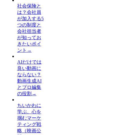
社会保険と
は？会社員
が加入する5
つの制度と
会社担当者
が知ってお
きたいポイ
ント
→
AIだけでは
良い動画に
ならない？
動画生成AI
とプロ編集
の役割
→
ちいかわに
学ぶ、心を
掴むマーケ
ティング戦
略（映画公