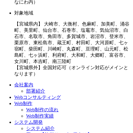
なにわ内）
対象地域
【宮城県内】 大崎市、大衡村、色麻町、加美町、涌谷
町、美里町、仙台市、石巻市、塩竈市、気仙沼市、白
石市、名取市、角田市、多賀城市、岩沼市、登米市、
栗原市、東松島市、蔵王町、村田町、大河原町、七ヶ
宿町、柴田町、川崎町、丸森町、亘理町、山元町、松
島町、七ヶ浜町、利府町、大和町、大郷町、富谷市、
女川町、本吉町、南三陸町
【宮城県外】全国対応可（オンライン対応がメインと
なります）
会社案内
部署紹介
Webコンサルティング
Web制作
Web制作の流れ
Web制作実績
システム開発
システム紹介