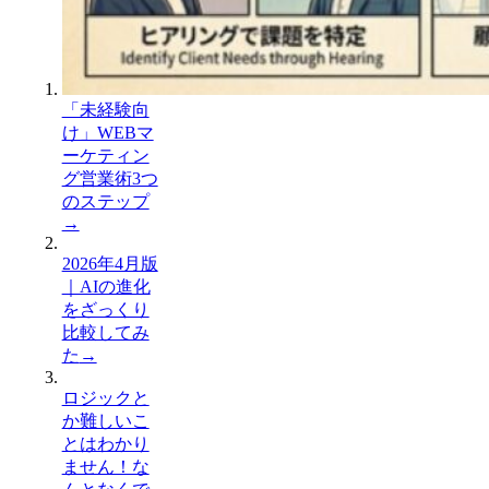
「未経験向
け」WEBマ
ーケティン
グ営業術3つ
のステップ
→
2026年4月版
｜AIの進化
をざっくり
比較してみ
た
→
ロジックと
か難しいこ
とはわかり
ません！な