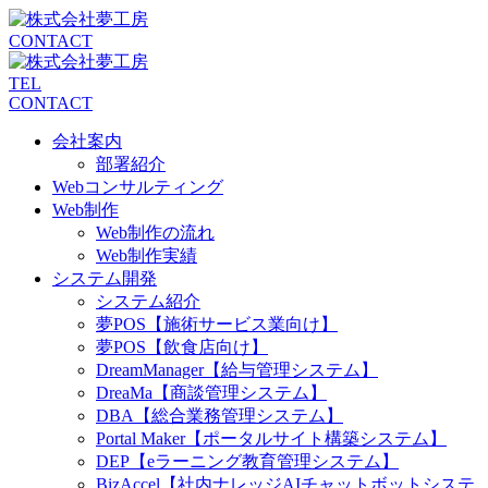
CONTACT
TEL
CONTACT
会社案内
部署紹介
Webコンサルティング
Web制作
Web制作の流れ
Web制作実績
システム開発
システム紹介
夢POS【施術サービス業向け】
夢POS【飲食店向け】
DreamManager【給与管理システム】
DreaMa【商談管理システム】
DBA【総合業務管理システム】
Portal Maker【ポータルサイト構築システム】
DEP【eラーニング教育管理システム】
BizAccel【社内ナレッジAIチャットボットシステ