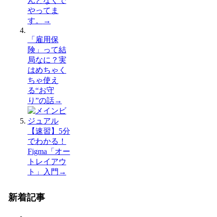
んとなくで
やってま
す。
→
「雇用保
険」って結
局なに？実
はめちゃく
ちゃ使え
る“お守
り”の話
→
【速習】5分
でわかる！
Figma「オー
トレイアウ
ト」入門
→
新着記事