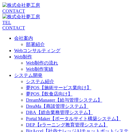
CONTACT
TEL
CONTACT
会社案内
部署紹介
Webコンサルティング
Web制作
Web制作の流れ
Web制作実績
システム開発
システム紹介
夢POS【施術サービス業向け】
夢POS【飲食店向け】
DreamManager【給与管理システム】
DreaMa【商談管理システム】
DBA【総合業務管理システム】
Portal Maker【ポータルサイト構築システム】
DEP【eラーニング教育管理システム】
BizAccel【社内ナレッジAIチャットボットシステ