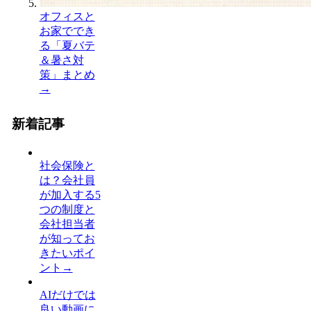
オフィスと
お家ででき
る「夏バテ
＆暑さ対
策」まとめ
→
新着記事
社会保険と
は？会社員
が加入する5
つの制度と
会社担当者
が知ってお
きたいポイ
ント
→
AIだけでは
良い動画に