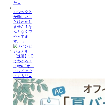
た
→
ロジックと
か難しいこ
とはわかり
ません！な
んとなくで
やってま
す。
→
【速習】5分
でわかる！
Figma「オー
トレイアウ
ト」入門
→