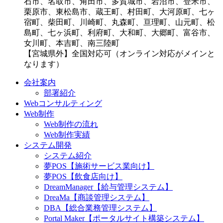
石市、名取市、角田市、多賀城市、岩沼市、登米市、
栗原市、東松島市、蔵王町、村田町、大河原町、七ヶ
宿町、柴田町、川崎町、丸森町、亘理町、山元町、松
島町、七ヶ浜町、利府町、大和町、大郷町、富谷市、
女川町、本吉町、南三陸町
【宮城県外】全国対応可（オンライン対応がメインと
なります）
会社案内
部署紹介
Webコンサルティング
Web制作
Web制作の流れ
Web制作実績
システム開発
システム紹介
夢POS【施術サービス業向け】
夢POS【飲食店向け】
DreamManager【給与管理システム】
DreaMa【商談管理システム】
DBA【総合業務管理システム】
Portal Maker【ポータルサイト構築システム】