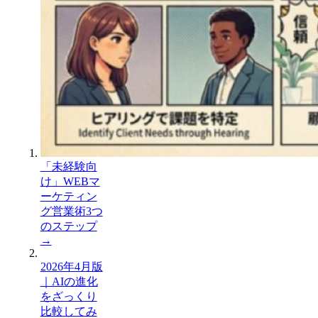
「未経験向
け」WEBマ
ーケティン
グ営業術3つ
のステップ
→
2026年4月版
｜AIの進化
をざっくり
比較してみ