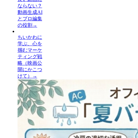
ならない？
動画生成AI
とプロ編集
の役割
→
ちいかわに
学ぶ、心を
掴むマーケ
ティング戦
略（映画公
開にかこつ
けて）
→