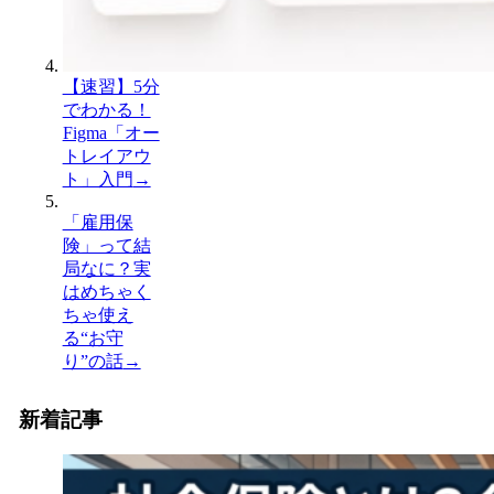
【速習】5分
でわかる！
Figma「オー
トレイアウ
ト」入門
→
「雇用保
険」って結
局なに？実
はめちゃく
ちゃ使え
る“お守
り”の話
→
新着記事