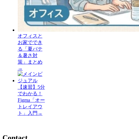
オフィスと
お家ででき
る「夏バテ
＆暑さ対
策」まとめ
→
【速習】5分
でわかる！
Figma「オー
トレイアウ
ト」入門
→
Contact