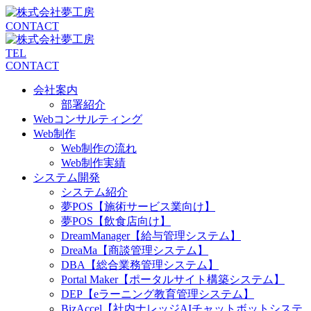
CONTACT
TEL
CONTACT
会社案内
部署紹介
Webコンサルティング
Web制作
Web制作の流れ
Web制作実績
システム開発
システム紹介
夢POS【施術サービス業向け】
夢POS【飲食店向け】
DreamManager【給与管理システム】
DreaMa【商談管理システム】
DBA【総合業務管理システム】
Portal Maker【ポータルサイト構築システム】
DEP【eラーニング教育管理システム】
BizAccel【社内ナレッジAIチャットボットシステ