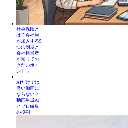
社会保険と
は？会社員
が加入する5
つの制度と
会社担当者
が知ってお
きたいポイ
ント
→
AIだけでは
良い動画に
ならない？
動画生成AI
とプロ編集
の役割
→