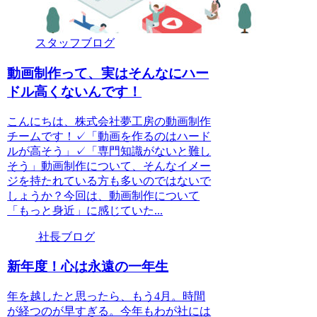
スタッフブログ
動画制作って、実はそんなにハー
ドル高くないんです！
こんにちは、株式会社夢工房の動画制作
チームです！✓「動画を作るのはハード
ルが高そう」✓「専門知識がないと難し
そう」動画制作について、そんなイメー
ジを持たれている方も多いのではないで
しょうか？今回は、動画制作について
「もっと身近」に感じていた...
社長ブログ
新年度！心は永遠の一年生
年を越したと思ったら、もう4月。時間
が経つのが早すぎる。今年もわが社には