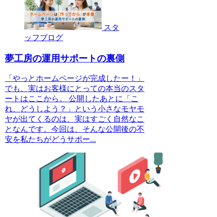
スタ
ッフブログ
夢工房の運用サポートの裏側
「やっとホームページが完成したー！」
でも、実はお客様にとっての本当のスタ
ートはここから。 公開したあとに「こ
れ、どうしよう？」という小さなモヤモ
ヤが出てくるのは、実はすごく自然なこ
となんです。今回は、そんな公開後の不
安を私たちがどうサポー...