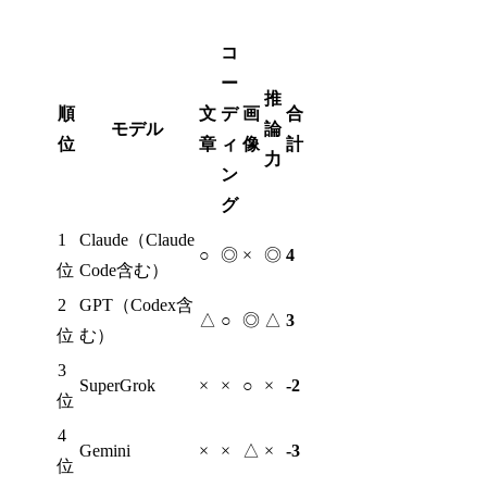
コ
ー
推
順
文
デ
画
合
モデル
論
位
章
ィ
像
計
力
ン
グ
1
Claude（Claude
○
◎
×
◎
4
位
Code含む）
2
GPT（Codex含
△
○
◎
△
3
位
む）
3
SuperGrok
×
×
○
×
-2
位
4
Gemini
×
×
△
×
-3
位