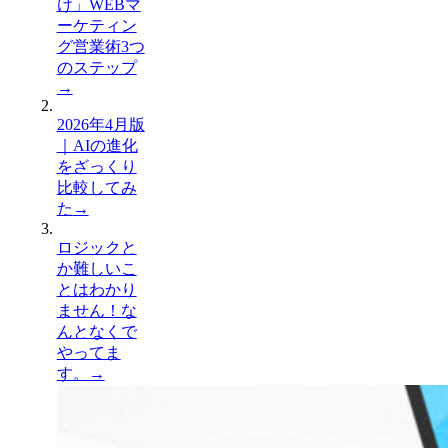
け」WEBマ
ーケティン
グ営業術3つ
のステップ
→
2026年4月版
｜AIの進化
をざっくり
比較してみ
た
→
ロジックと
か難しいこ
とはわかり
ません！な
んとなくで
やってま
す。
→