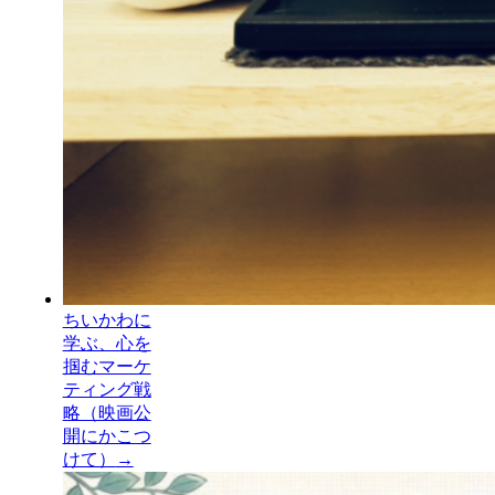
ちいかわに
学ぶ、心を
掴むマーケ
ティング戦
略（映画公
開にかこつ
けて）
→