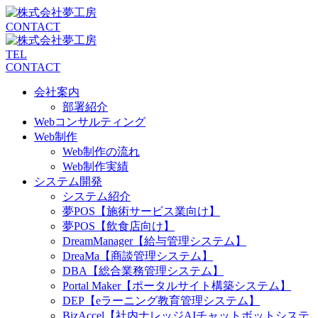
CONTACT
TEL
CONTACT
会社案内
部署紹介
Webコンサルティング
Web制作
Web制作の流れ
Web制作実績
システム開発
システム紹介
夢POS【施術サービス業向け】
夢POS【飲食店向け】
DreamManager【給与管理システム】
DreaMa【商談管理システム】
DBA【総合業務管理システム】
Portal Maker【ポータルサイト構築システム】
DEP【eラーニング教育管理システム】
BizAccel【社内ナレッジAIチャットボットシステ