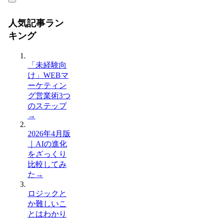
人気記事ラン
キング
「未経験向
け」WEBマ
ーケティン
グ営業術3つ
のステップ
→
2026年4月版
｜AIの進化
をざっくり
比較してみ
た
→
ロジックと
か難しいこ
とはわかり