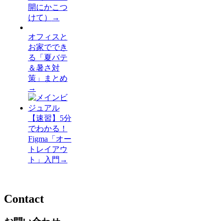
開にかこつ
けて）
→
オフィスと
お家ででき
る「夏バテ
＆暑さ対
策」まとめ
→
【速習】5分
でわかる！
Figma「オー
トレイアウ
ト」入門
→
Contact