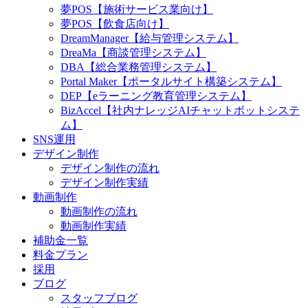
夢POS【施術サービス業向け】
夢POS【飲食店向け】
DreamManager【給与管理システム】
DreaMa【商談管理システム】
DBA【総合業務管理システム】
Portal Maker【ポータルサイト構築システム】
DEP【eラーニング教育管理システム】
BizAccel【社内ナレッジAIチャットボットシステ
ム】
SNS運用
デザイン制作
デザイン制作の流れ
デザイン制作実績
動画制作
動画制作の流れ
動画制作実績
補助金一覧
料金プラン
採用
ブログ
スタッフブログ