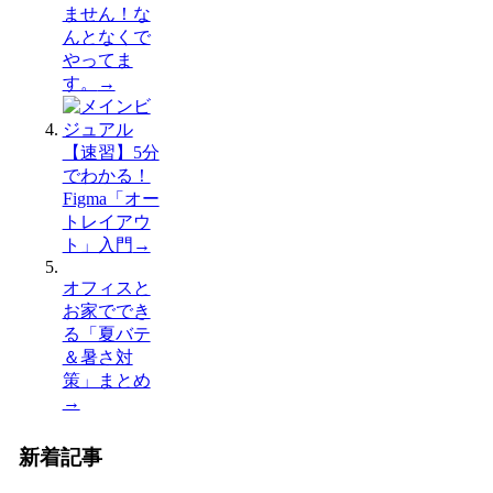
ません！な
んとなくで
やってま
す。
→
【速習】5分
でわかる！
Figma「オー
トレイアウ
ト」入門
→
オフィスと
お家ででき
る「夏バテ
＆暑さ対
策」まとめ
→
新着記事