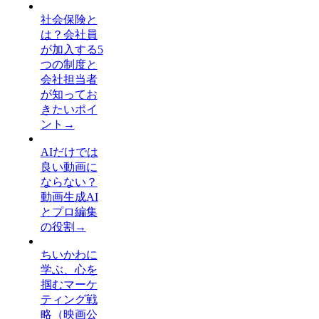
社会保険と
は？会社員
が加入する5
つの制度と
会社担当者
が知ってお
きたいポイ
ント
→
AIだけでは
良い動画に
ならない？
動画生成AI
とプロ編集
の役割
→
ちいかわに
学ぶ、心を
掴むマーケ
ティング戦
略（映画公