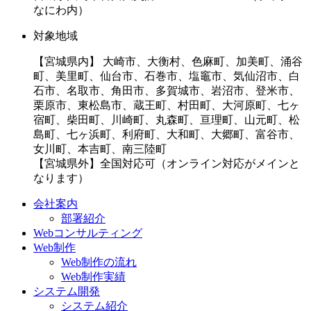
なにわ内）
対象地域
【宮城県内】 大崎市、大衡村、色麻町、加美町、涌谷
町、美里町、仙台市、石巻市、塩竈市、気仙沼市、白
石市、名取市、角田市、多賀城市、岩沼市、登米市、
栗原市、東松島市、蔵王町、村田町、大河原町、七ヶ
宿町、柴田町、川崎町、丸森町、亘理町、山元町、松
島町、七ヶ浜町、利府町、大和町、大郷町、富谷市、
女川町、本吉町、南三陸町
【宮城県外】全国対応可（オンライン対応がメインと
なります）
会社案内
部署紹介
Webコンサルティング
Web制作
Web制作の流れ
Web制作実績
システム開発
システム紹介